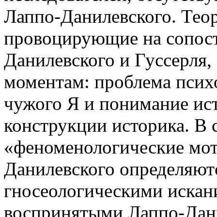
Лаппо-Данилевского. Тео
провоцирующие на сопост
Данилевского и Гуссерля,
моментам: проблема псих
чужого Я и понимание ист
конструкции историка. В 
«феноменологические мот
Данилевского определяю
гносеологическими искан
воспринятыми Лаппо-Дани