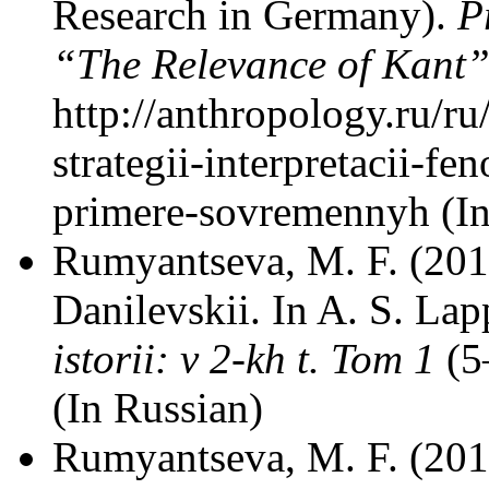
Research in Germany).
P
“The Relevance of Kant
http://anthropology.ru/ru
strategii-interpretacii-f
primere-sovremennyh (In
Rumyantseva, M. F. (201
Danilevskii. In A. S. La
istorii: v 2-kh t. Tom 1
(5
(In Russian)
Rumyantseva, M. F. (201