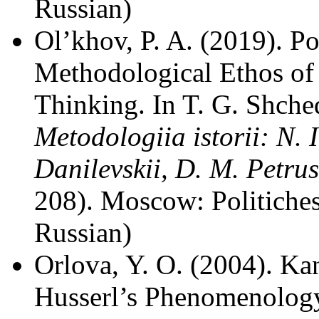
Russian)
Ol’khov, P. A. (2019). Po
Methodological Ethos of
Thinking. In T. G. Shched
Metodologiia istorii: N. 
Danilevskii, D. M. Petrus
208). Moscow: Politiches
Russian)
Orlova, Y. O. (2004). Kan
Husserl’s Phenomenolog