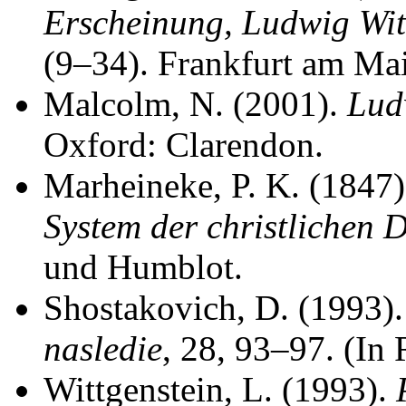
Erscheinung, Ludwig Witt
(9–34). Frankfurt am Ma
Malcolm, N. (2001).
Lud
Oxford: Clarendon.
Marheineke, P. K. (1847
System der christlichen 
und Humblot.
Shostakovich, D. (1993).
nasledie
, 28, 93–97. (In 
Wittgenstein, L. (1993).