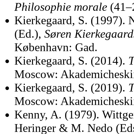
Philosophie morale
(41–2
Kierkegaard, S. (1997). 
(Ed.),
Søren Kierkegaards 
København: Gad.
Kierkegaard, S. (2014).
T
Moscow: Akademicheskii 
Kierkegaard, S. (2019).
T
Мoscow: Akademicheskii 
Kenny, A. (1979). Wittgen
Heringer & M. Nedo (Ed