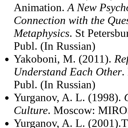
Animation.
A New Psycho
Connection with the Quest
Metaphysics
. St Petersbu
Publ. (In Russian)
Yakoboni, M. (2011).
Re
Understand Each Other
.
Publ. (In Russian)
Yurganov, A. L. (1998).
Culture
. Moscow: MIROS 
Yurganov, A. L. (2001).T