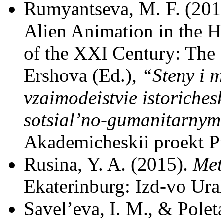
Rumyantseva, M. F. (201
Alien Animation in the 
of the XXI Century: The L
Ershova (Ed.),
“Steny i 
vzaimodeistvie istoriches
sotsial’no-gumanitarnym
Akademicheskii proekt Pu
Rusina, Y. A. (2015).
Met
Ekaterinburg: Izd-vo Ural
Savel’eva, I. M., & Polet