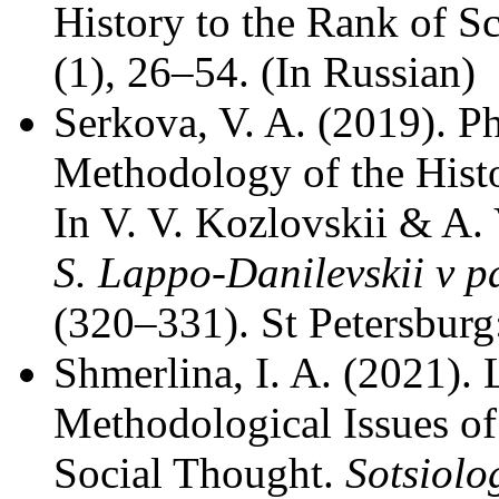
History to the Rank of S
(1), 26–54. (In Russian)
Serkova, V. A. (2019). Ph
Methodology of the Histo
In V. V. Kozlovskii & A.
S. Lappo-Danilevskii v 
(320–331). St Petersburg:
Shmerlina, I. A. (2021).
Methodological Issues of
Social Thought.
Sotsiolo