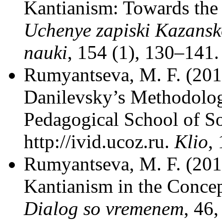
Kantianism: Towards the
Uchenye zapiski Kazansk
nauki
, 154 (1), 130–141.
Rumyantseva, M. F. (2013
Danilevsky’s Methodolog
Pedagogical School of S
http://ivid.ucoz.ru.
Klio
,
Rumyantseva, M. F. (20
Kantianism in the Concep
Dialog so vremenem
, 46