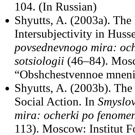
104. (In Russian)
Shyutts, A. (2003a). The
Intersubjectivity in Husse
povsednevnogo mira: och
sotsiologii
(46–84). Mosc
“Obshchestvennoe mnenie
Shyutts, A. (2003b). The
Social Action. In
Smyslov
mira: ocherki po fenomen
113). Moscow: Institut 