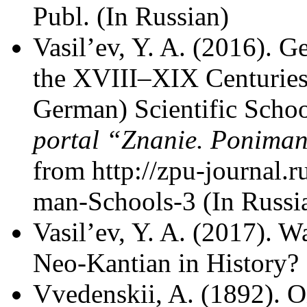
Publ. (In Russian)
Vasil’ev, Y. A. (2016). G
the XVIII–XIX Centuries.
German) Scientific Scho
portal “Znanie. Ponima
from http://zpu-journal.
man-Schools-3 (In Russi
Vasil’ev, Y. A. (2017). 
Neo-Kantian in History?
Vvedenskii, A. (1892). O