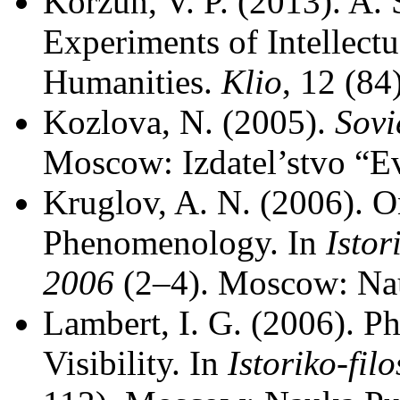
Korzun, V. P. (2013). A. 
Experiments of Intellectu
Humanities.
Klio
, 12 (84
Kozlova, N. (2005).
Sovi
Moscow: Izdatel’stvo “Ev
Kruglov, A. N. (2006). O
Phenomenology. In
Istor
2006
(2–4). Moscow: Nau
Lambert, I. G. (2006). P
Visibility. In
Istoriko-fil