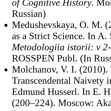
of Cognitive History
. Mo
Russian)
Medushevskaya, O. M. (
as a Strict Science. In A
Metodologiia istorii: v 2
ROSSPEN Publ. (In Russ
Molchanov, V. I. (2010).
Transcendental Naivety i
Edmund Husserl. In E. H
(200–224). Moscow: Akad