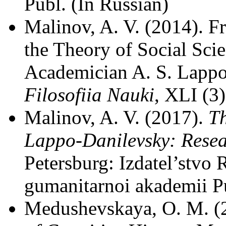
Publ. (In Russian)
Malinov, A. V. (2014). 
the Theory of Social Sci
Academician A. S. Lappo
Filosofiia Nauki
, XLI (3
Malinov, A. V. (2017).
Th
Lappo-Danilevsky: Resea
Petersburg: Izdatel’stvo 
gumanitarnoi akademii Pu
Medushevskaya, O. M. (