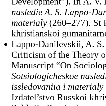
Development”). In A. V.
nasledie A. S. Lappo-Dan
materialy
(260–277). St P
khristianskoi gumanitarn
Lappo-Danilevskii, A. S.
Criticism of the Theory o
Manuscript “On Sociology
Sotsiologicheskoe nasled
issledovaniia i materialy
Izdatel’stvo Russkoi khr