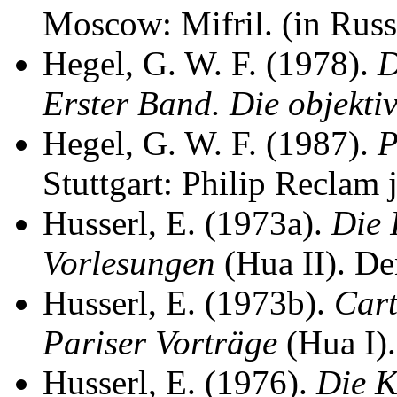
Moscow: Mifril. (in Russ
Hegel, G. W. F. (1978).
D
Erster Band. Die objekti
Hegel, G. W. F. (1987).
P
Stuttgart: Philip Reclam 
Husserl, E. (1973a).
Die 
Vorlesungen
(Hua II). De
Husserl, E. (1973b).
Cart
Pariser Vorträge
(Hua I).
Husserl, E. (1976).
Die K