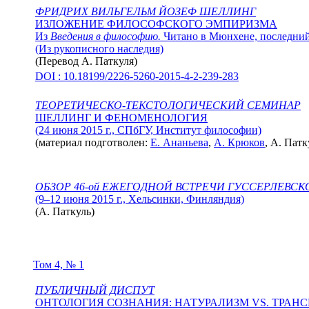
ФРИДРИХ ВИЛЬГЕЛЬМ ЙОЗЕФ ШЕЛЛИНГ
ИЗЛОЖЕНИЕ ФИЛОСОФСКОГО ЭМПИРИЗМА
Из
Введения в философию.
Читано в Мюнхене, последний 
(Из рукописного наследия)
(Перевод
А. Паткуля
)
DOI : 10.18199/2226-5260-2015-4-2-239-283
ТЕОРЕТИЧЕСКО-ТЕКСТОЛОГИЧЕСКИЙ СЕМИНАР
ШЕЛЛИНГ И ФЕНОМЕНОЛОГИЯ
(24 июня 2015 г., СПбГУ, Институт философии)
(материал подготволен:
Е. Ананьева
,
А. Крюков
,
А. Патк
ОБЗОР 46-ой ЕЖЕГОДНОЙ ВСТРЕЧИ ГУССЕРЛЕВС
(9–12 июня 2015 г., Хельсинки, Финляндия)
(
А. Паткуль
)
Том 4, № 1
ПУБЛИЧНЫЙ ДИСПУТ
ОНТОЛОГИЯ СОЗНАНИЯ: НАТУРАЛИЗМ VS. ТРАН