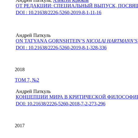
Андрей Паткуль,
Алексей Крюков
ОТ РЕДАКЦИИ: СПЕЦИАЛЬНЫЙ ВЫПУСК, ПОСВ
DOI : 10.21638/2226-5260-2019-8-1-11-16
Андрей Паткуль
ON TATYANA GORNSHTEIN’S
NICOLAI HARTMANN’S
DOI : 10.21638/2226-5260-2019-8-1-328-336
2018
ТОМ 7, №2
Андрей Паткуль
КОНЦЕПЦИИ МИРА В КРИТИЧЕСКОЙ ФИЛОСОФИ
DOI: 10.21638/2226-5260-2018-7-2-273-296
2017