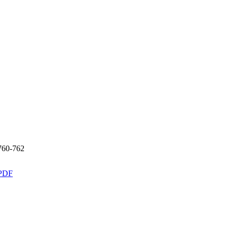
760-762
PDF