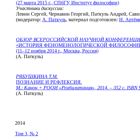
(27 марта 2015 г., СПбГУ, Институт философии)
Участники дискуссии:
Левин Сергей, Чернавин Георгий, Паткуль Андрей, Сав
(модератор:
А. Паткуль
, материал подготовлен:
Н. Артём
ОБЗОР ВСЕРОССИЙСКОЙ НАУЧНОЙ КОНФЕРЕНЦ
«ИСТОРИЯ ФЕНОМЕНОЛОГИЧЕСКОЙ ФИЛОСОФИ
(11–12 ноября 2014 г., Москва, Россия)
(
А. Паткуль
)
РЯБУШКИНА Т.М.
ПОЗНАНИЕ И РЕФЛЕКСИЯ.
М.: Канон + РООИ «Реабилитация», 2014. – 352 с. ISBN 
(
А. Паткуль
)
2014
Том 3, № 2