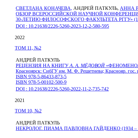
СВЕТЛАНА КОНАЧЕВА,
АНДРЕЙ ПАТКУЛЬ,
АННА 
ОБЗОР ВСЕРОССИЙСКОЙ НАУЧНОЙ КОНФЕРЕНЦИ
30-ЛЕТИЮ ФИЛОСОФСКОГО ФАКУЛЬТЕТА РГГУ» (15–17 д
DOI : 10.21638/2226-5260-2023-12-2-580-595
2022
ТОМ 11, №2
АНДРЕЙ ПАТКУЛЬ
РЕЦЕНЗИЯ НА КНИГУ
А. А. МЁДОВОЙ
«ФЕНОМЕНО
Красноярск: СибГУ им. М. Ф. Решетнева; Краснояр. гос. п
ISBN 978-5-86433-873-5
ISBN 978-5-00102-500-9
DOI : 10.21638/2226-5260-2022-11-2-735-742
2021
ТОМ 10, №2
АНДРЕЙ ПАТКУЛЬ
НЕКРОЛОГ. ПИАМА ПАВЛОВНА ГАЙДЕНКО (1934 – 