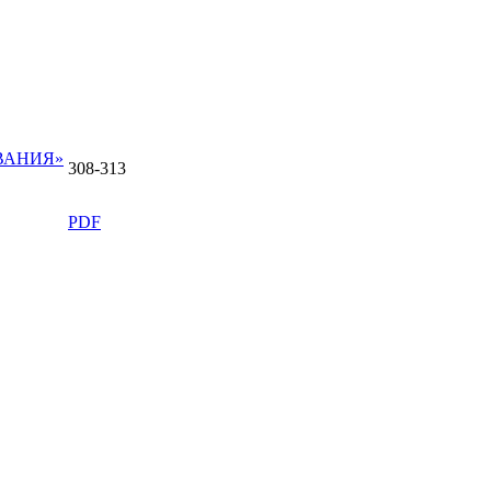
ВАНИЯ»
308-313
PDF