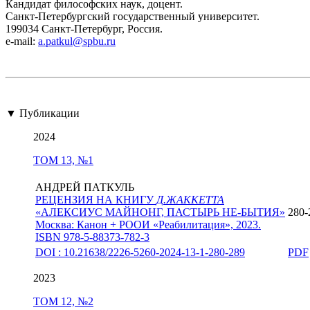
Кандидат философских наук, доцент.
Санкт-Петербургский государственный университет.
199034 Санкт-Петербург, Россия.
e-mail:
a.patkul@spbu.ru
▼ Публикации
2024
ТОМ 13, №1
АНДРЕЙ ПАТКУЛЬ
РЕЦЕНЗИЯ НА КНИГУ
Д.ЖАККЕТТА
«АЛЕКСИУС МАЙНОНГ, ПАСТЫРЬ НЕ-БЫТИЯ»
280-
Москва: Канон + РООИ «Реабилитация», 2023.
ISBN 978-5-88373-782-3
DOI : 10.21638/2226-5260-2024-13-1-280-289
PDF
2023
ТОМ 12, №2