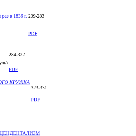
раз в 1836 г.
239-283
PDF
284-322
уль
)
PDF
КОГО КРУЖКА
323-331
PDF
СЦЕНДЕНТАЛИЗМ