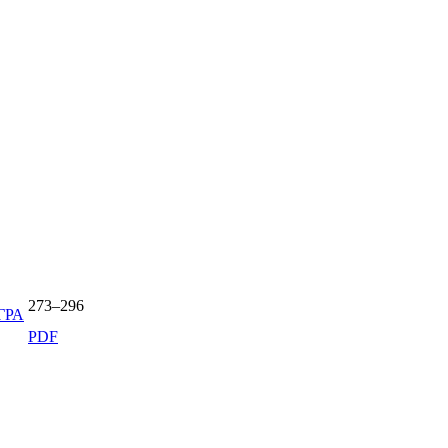
273–296
ГРА
PDF