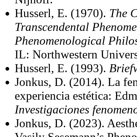
Husserl, E. (1970).
The C
Transcendental Phenomen
Phenomenological Philo
IL: Northwestern Univers
Husserl, E. (1993).
Brief
Jonkus, D. (2014). La fe
experiencia estética: Ed
Investigaciones fenomen
Jonkus, D. (2023). Aesth
Vasily Sesemann’s Pheno