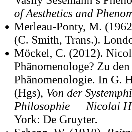
of Aesthetics and Pheno
Merleau-Ponty, M. (1962
(C. Smith, Trans.). Lond
Möckel, C. (2012). Nico
Phänomenologe? Zu den 
Phänomenologie. In G. 
(Hgs),
Von der Systemphi
Philosophie — Nicolai 
York: De Gruyter.