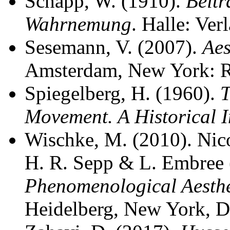
Schapp, W. (1910).
Beit
Wahrnemung
. Halle: Ve
Sesemann, V. (2007).
Aes
Amsterdam, New York: R
Spiegelberg, H. (1960).
T
Movement. A Historical I
Wischke, M. (2010). Nic
H. R. Sepp & L. Embree 
Phenomenological Aesthe
Heidelberg, New York, D