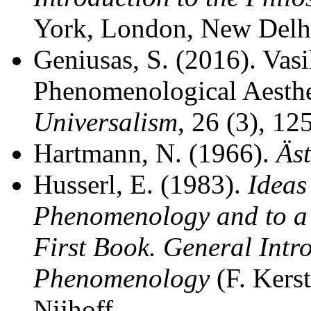
York, London, New Delh
Geniusas, S. (2016). Vas
Phenomenological Aesthe
Universalism
, 26 (3), 12
Hartmann, N. (1966).
Äst
Husserl, E. (1983).
Ideas
Phenomenology and to a
First Book. General Intr
Phenomenology
(F. Kers
Nijhoff.