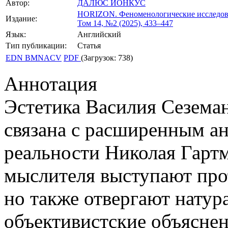
Автор:
ДАЛЮС ЙОНКУС
HORIZON.
Феноменологические исследов
Издание:
Том 14, №2 (2025), 433–447
Язык:
Английский
Тип публикации:
Статья
EDN BMNACV
PDF
(Загрузок: 738)
Аннотация
Эстетика Василия Сезема
связана с расширенным ан
реальности Николая Гартм
мыслителя выступают прот
но также отвергают натур
объективистские объяснен