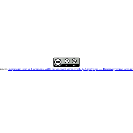
пно по
лицензии Creative Commons «Attribution-NonCommercial» («Атрибуция — Некоммерческое использ