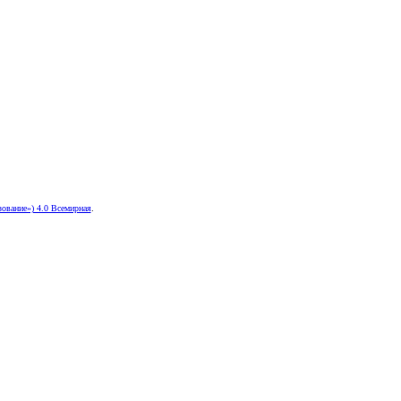
ование») 4.0 Всемирная
.