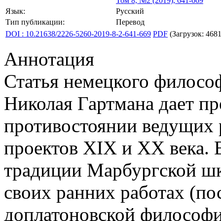
Том 8, №2 (2019), 641-669
Язык:
Русский
Тип публикации:
Перевод
DOI : 10.21638/2226-5260-2019-8-2-641-669
PDF
(Загрузок: 4681
Аннотация
Статья немецкого филосо
Николая Гартмана дает пр
противостоянии ведущих 
проектов XIX и XX века.
традиции Марбургской шк
своих ранних работах (п
доплатоновской философи